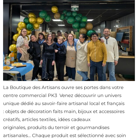
La Boutique des Artisans ouvre ses portes dans votre
centre commercial PK3 Venez découvrir un univers
unique dédié au savoir-faire artisanal local et français
: objets de décoration faits main, bijoux et accessoires
créatifs, articles textiles, idées cadeaux
originales, produits du terroir et gourmandises
artisanales… Chaque produit est sélectionné avec soin